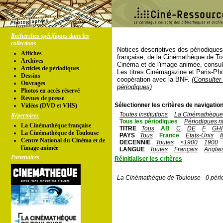
Recherches spécifiques dans les
collections
Notices descriptives des périodique
Affiches
française, de la Cinémathèque de To
Archives
Cinéma et de l'image animée, consul
Articles de périodiques
Les titres Cinémagazine et Paris-Ph
Dessins
coopération avec la BNF.
(Consulter 
Ouvrages
périodiques)
Photos en accés réservé
Revues de presse
Sélectionner les critères de navigation
Vidéos (DVD et VHS)
Toutes institutions
La Cinémathèque 
Répertoires
Tous les périodiques
Périodiques n
La Cinémathèque française
TITRE
Tous
AB
C
DE
F
GHI
La Cinémathèque de Toulouse
PAYS
Tous
France
Etats-Unis
I
Centre National du Cinéma et de
DECENNIE
Toutes
<1900
1900
l'image animée
LANGUE
Toutes
Français
Anglai
Partenaires
Réinitialiser les critères
La Cinémathèque de Toulouse - 0 péri