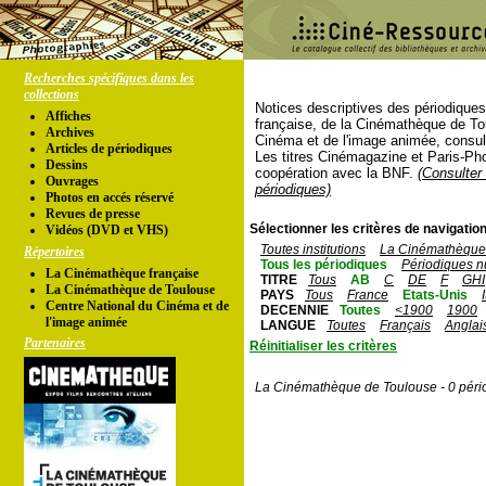
Recherches spécifiques dans les
collections
Notices descriptives des périodique
Affiches
française, de la Cinémathèque de To
Archives
Cinéma et de l'image animée, consul
Articles de périodiques
Les titres Cinémagazine et Paris-Ph
Dessins
coopération avec la BNF.
(Consulter 
Ouvrages
périodiques)
Photos en accés réservé
Revues de presse
Sélectionner les critères de navigation
Vidéos (DVD et VHS)
Toutes institutions
La Cinémathèque 
Répertoires
Tous les périodiques
Périodiques n
La Cinémathèque française
TITRE
Tous
AB
C
DE
F
GHI
La Cinémathèque de Toulouse
PAYS
Tous
France
Etats-Unis
Centre National du Cinéma et de
DECENNIE
Toutes
<1900
1900
l'image animée
LANGUE
Toutes
Français
Anglai
Partenaires
Réinitialiser les critères
La Cinémathèque de Toulouse - 0 péri