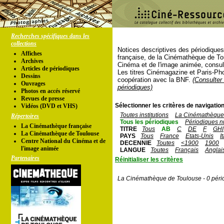
Recherches spécifiques dans les
collections
Notices descriptives des périodique
Affiches
française, de la Cinémathèque de To
Archives
Cinéma et de l'image animée, consul
Articles de périodiques
Les titres Cinémagazine et Paris-Ph
Dessins
coopération avec la BNF.
(Consulter 
Ouvrages
périodiques)
Photos en accés réservé
Revues de presse
Sélectionner les critères de navigation
Vidéos (DVD et VHS)
Toutes institutions
La Cinémathèque 
Répertoires
Tous les périodiques
Périodiques n
La Cinémathèque française
TITRE
Tous
AB
C
DE
F
GHI
La Cinémathèque de Toulouse
PAYS
Tous
France
Etats-Unis
I
Centre National du Cinéma et de
DECENNIE
Toutes
<1900
1900
l'image animée
LANGUE
Toutes
Français
Anglai
Partenaires
Réinitialiser les critères
La Cinémathèque de Toulouse - 0 péri