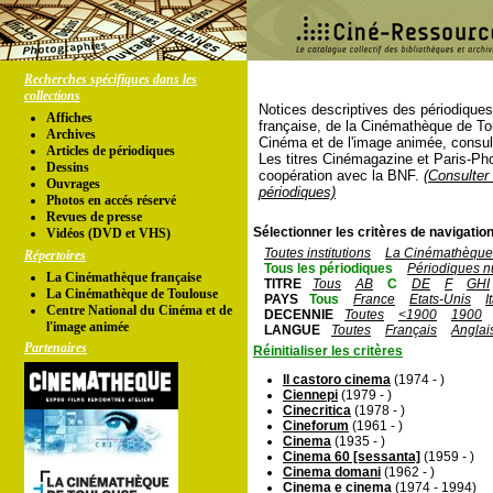
Recherches spécifiques dans les
collections
Notices descriptives des périodique
Affiches
française, de la Cinémathèque de To
Archives
Cinéma et de l'image animée, consul
Articles de périodiques
Les titres Cinémagazine et Paris-Ph
Dessins
coopération avec la BNF.
(Consulter 
Ouvrages
périodiques)
Photos en accés réservé
Revues de presse
Sélectionner les critères de navigation
Vidéos (DVD et VHS)
Toutes institutions
La Cinémathèque 
Répertoires
Tous les périodiques
Périodiques n
La Cinémathèque française
TITRE
Tous
AB
C
DE
F
GHI
La Cinémathèque de Toulouse
PAYS
Tous
France
Etats-Unis
I
Centre National du Cinéma et de
DECENNIE
Toutes
<1900
1900
l'image animée
LANGUE
Toutes
Français
Anglai
Partenaires
Réinitialiser les critères
Il castoro cinema
(1974 - )
Ciennepi
(1979 - )
Cinecritica
(1978 - )
Cineforum
(1961 - )
Cinema
(1935 - )
Cinema 60 [sessanta]
(1959 - )
Cinema domani
(1962 - )
Cinema e cinema
(1974 - 1994)