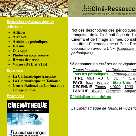
Recherches spécifiques dans les
collections
Notices descriptives des périodique
Affiches
française, de la Cinémathèque de To
Archives
Cinéma et de l'image animée, consul
Articles de périodiques
Les titres Cinémagazine et Paris-Ph
Dessins
coopération avec la BNF.
(Consulter 
Ouvrages
périodiques)
Photos en accés réservé
Revues de presse
Sélectionner les critères de navigation
Vidéos (DVD et VHS)
Toutes institutions
La Cinémathèque 
Répertoires
Tous les périodiques
Périodiques n
La Cinémathèque française
TITRE
Tous
AB
C
DE
F
GHI
La Cinémathèque de Toulouse
PAYS
Tous
France
Etats-Unis
Centre National du Cinéma et de
DECENNIE
Toutes
<1900
1900
l'image animée
LANGUE
Toutes
Français
Anglai
Partenaires
Réinitialiser les critères
La Cinémathèque de Toulouse - 0 péri