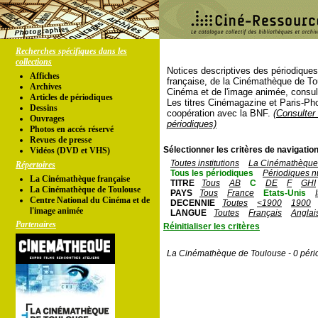
Recherches spécifiques dans les
collections
Notices descriptives des périodique
Affiches
française, de la Cinémathèque de To
Archives
Cinéma et de l'image animée, consul
Articles de périodiques
Les titres Cinémagazine et Paris-Ph
Dessins
coopération avec la BNF.
(Consulter 
Ouvrages
périodiques)
Photos en accés réservé
Revues de presse
Sélectionner les critères de navigation
Vidéos (DVD et VHS)
Toutes institutions
La Cinémathèque 
Répertoires
Tous les périodiques
Périodiques n
La Cinémathèque française
TITRE
Tous
AB
C
DE
F
GHI
La Cinémathèque de Toulouse
PAYS
Tous
France
Etats-Unis
Centre National du Cinéma et de
DECENNIE
Toutes
<1900
1900
l'image animée
LANGUE
Toutes
Français
Anglai
Partenaires
Réinitialiser les critères
La Cinémathèque de Toulouse - 0 péri