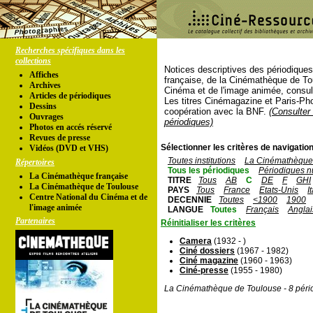
Recherches spécifiques dans les
collections
Notices descriptives des périodique
Affiches
française, de la Cinémathèque de To
Archives
Cinéma et de l'image animée, consul
Articles de périodiques
Les titres Cinémagazine et Paris-Ph
Dessins
coopération avec la BNF.
(Consulter 
Ouvrages
périodiques)
Photos en accés réservé
Revues de presse
Sélectionner les critères de navigation
Vidéos (DVD et VHS)
Toutes institutions
La Cinémathèque 
Répertoires
Tous les périodiques
Périodiques n
La Cinémathèque française
TITRE
Tous
AB
C
DE
F
GHI
La Cinémathèque de Toulouse
PAYS
Tous
France
Etats-Unis
I
Centre National du Cinéma et de
DECENNIE
Toutes
<1900
1900
l'image animée
LANGUE
Toutes
Français
Anglai
Partenaires
Réinitialiser les critères
Camera
(1932 - )
Ciné dossiers
(1967 - 1982)
Ciné magazine
(1960 - 1963)
Ciné-presse
(1955 - 1980)
La Cinémathèque de Toulouse - 8 péri