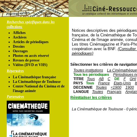
Recherches spécifiques dans les
collections
Notices descriptives des périodique
Affiches
française, de la Cinémathèque de To
Archives
Cinéma et de l'image animée, consul
Articles de périodiques
Les titres Cinémagazine et Paris-Ph
Dessins
coopération avec la BNF.
(Consulter 
Ouvrages
périodiques)
Photos en accés réservé
Revues de presse
Sélectionner les critères de navigation
Vidéos (DVD et VHS)
Toutes institutions
La Cinémathèque 
Répertoires
Tous les périodiques
Périodiques n
La Cinémathèque française
TITRE
Tous
AB
C
DE
F
GHI
La Cinémathèque de Toulouse
PAYS
Tous
France
Etats-Unis
I
Centre National du Cinéma et de
DECENNIE
Toutes
<1900
1900
l'image animée
LANGUE
Toutes
Français
Anglai
Partenaires
Réinitialiser les critères
La Cinémathèque de Toulouse - 0 péri