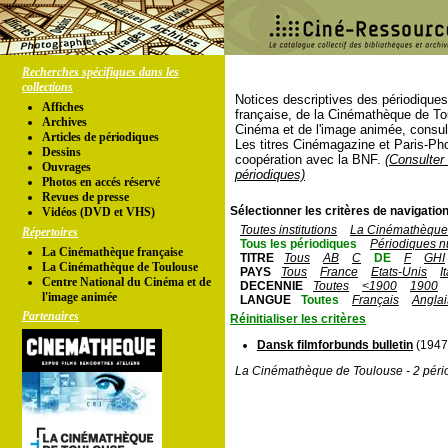
Recherches spécifiques dans les
collections
Notices descriptives des périodique
Affiches
française, de la Cinémathèque de To
Archives
Cinéma et de l'image animée, consul
Articles de périodiques
Les titres Cinémagazine et Paris-Ph
Dessins
coopération avec la BNF.
(Consulter 
Ouvrages
périodiques)
Photos en accés réservé
Revues de presse
Sélectionner les critères de navigation
Vidéos (DVD et VHS)
Toutes institutions
La Cinémathèque 
Répertoires
Tous les périodiques
Périodiques n
La Cinémathèque française
TITRE
Tous
AB
C
DE
F
GHI
La Cinémathèque de Toulouse
PAYS
Tous
France
Etats-Unis
I
Centre National du Cinéma et de
DECENNIE
Toutes
<1900
1900
l'image animée
LANGUE
Toutes
Français
Anglai
Partenaires
Réinitialiser les critères
Dansk filmforbunds bulletin
(1947 
La Cinémathèque de Toulouse - 2 péri