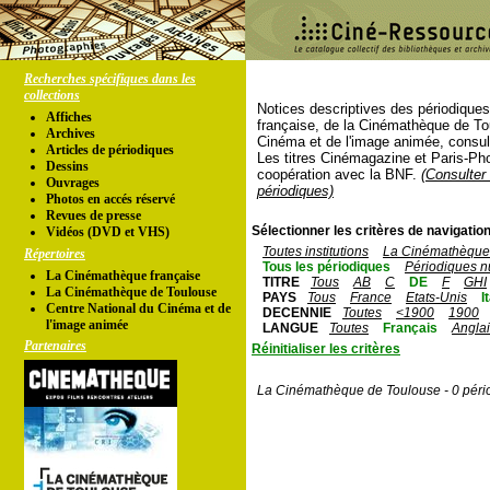
Recherches spécifiques dans les
collections
Notices descriptives des périodique
Affiches
française, de la Cinémathèque de To
Archives
Cinéma et de l'image animée, consul
Articles de périodiques
Les titres Cinémagazine et Paris-Ph
Dessins
coopération avec la BNF.
(Consulter 
Ouvrages
périodiques)
Photos en accés réservé
Revues de presse
Sélectionner les critères de navigation
Vidéos (DVD et VHS)
Toutes institutions
La Cinémathèque 
Répertoires
Tous les périodiques
Périodiques n
La Cinémathèque française
TITRE
Tous
AB
C
DE
F
GHI
La Cinémathèque de Toulouse
PAYS
Tous
France
Etats-Unis
I
Centre National du Cinéma et de
DECENNIE
Toutes
<1900
1900
l'image animée
LANGUE
Toutes
Français
Angla
Partenaires
Réinitialiser les critères
La Cinémathèque de Toulouse - 0 péri