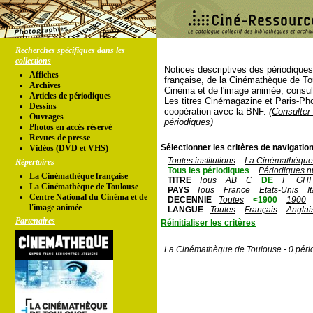
Recherches spécifiques dans les
collections
Notices descriptives des périodique
Affiches
française, de la Cinémathèque de To
Archives
Cinéma et de l'image animée, consul
Articles de périodiques
Les titres Cinémagazine et Paris-Ph
Dessins
coopération avec la BNF.
(Consulter 
Ouvrages
périodiques)
Photos en accés réservé
Revues de presse
Sélectionner les critères de navigation
Vidéos (DVD et VHS)
Toutes institutions
La Cinémathèque 
Répertoires
Tous les périodiques
Périodiques n
La Cinémathèque française
TITRE
Tous
AB
C
DE
F
GHI
La Cinémathèque de Toulouse
PAYS
Tous
France
Etats-Unis
I
Centre National du Cinéma et de
DECENNIE
Toutes
<1900
1900
l'image animée
LANGUE
Toutes
Français
Anglai
Partenaires
Réinitialiser les critères
La Cinémathèque de Toulouse - 0 péri