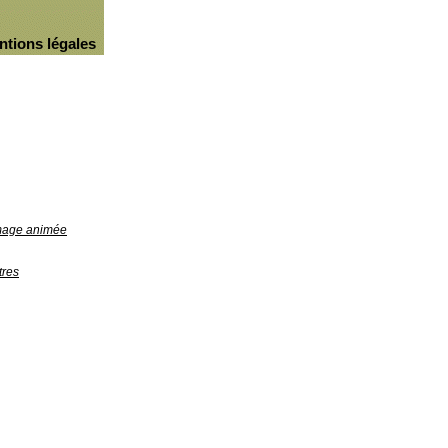
ntions légales
image animée
tres