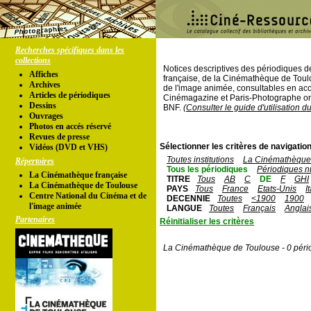
Recherches spécifiques dans les
collections
Notices descriptives des périodiques 
Affiches
française, de la Cinémathèque de Toul
Archives
de l'image animée, consultables en acc
Articles de périodiques
Cinémagazine et Paris-Photographe ont
Dessins
BNF.
(Consulter le guide d'utilisation d
Ouvrages
Photos en accés réservé
Revues de presse
Sélectionner les critères de navigation
Vidéos (DVD et VHS)
Toutes institutions
La Cinémathèque 
Répertoires
Tous les périodiques
Périodiques n
La Cinémathèque française
TITRE
Tous
AB
C
DE
F
GHI
La Cinémathèque de Toulouse
PAYS
Tous
France
Etats-Unis
I
Centre National du Cinéma et de
DECENNIE
Toutes
<1900
1900
l'image animée
LANGUE
Toutes
Français
Anglai
Partenaires
Réinitialiser les critères
La Cinémathèque de Toulouse - 0 péri