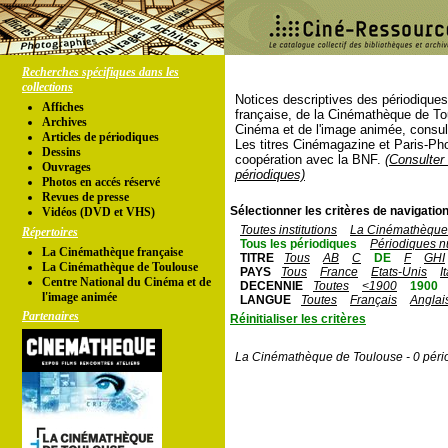
Recherches spécifiques dans les
collections
Notices descriptives des périodique
Affiches
française, de la Cinémathèque de To
Archives
Cinéma et de l'image animée, consul
Articles de périodiques
Les titres Cinémagazine et Paris-Ph
Dessins
coopération avec la BNF.
(Consulter 
Ouvrages
périodiques)
Photos en accés réservé
Revues de presse
Sélectionner les critères de navigation
Vidéos (DVD et VHS)
Toutes institutions
La Cinémathèque 
Répertoires
Tous les périodiques
Périodiques n
La Cinémathèque française
TITRE
Tous
AB
C
DE
F
GHI
La Cinémathèque de Toulouse
PAYS
Tous
France
Etats-Unis
I
Centre National du Cinéma et de
DECENNIE
Toutes
<1900
1900
l'image animée
LANGUE
Toutes
Français
Anglai
Partenaires
Réinitialiser les critères
La Cinémathèque de Toulouse - 0 péri