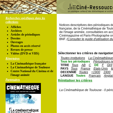
Recherches spécifiques dans les
collections
Notices descriptives des périodiques 
Affiches
française, de la Cinémathèque de Toul
Archives
de l'image animée, consultables en acc
Articles de périodiques
Cinémagazine et Paris-Photographe ont
Dessins
BNF.
(Consulter le guide d'utilisation d
Ouvrages
Photos en accés réservé
Revues de presse
Sélectionner les critères de navigation
Vidéos (DVD et VHS)
Toutes institutions
La Cinémathèque 
Répertoires
Tous les périodiques
Périodiques n
La Cinémathèque française
TITRE
Tous
AB
C
DE
F
GHI
La Cinémathèque de Toulouse
PAYS
Tous
France
Etats-Unis
I
Centre National du Cinéma et de
DECENNIE
Toutes
<1900
1900
l'image animée
LANGUE
Toutes
Français
Anglai
Partenaires
Réinitialiser les critères
La Cinémathèque de Toulouse - 0 péri