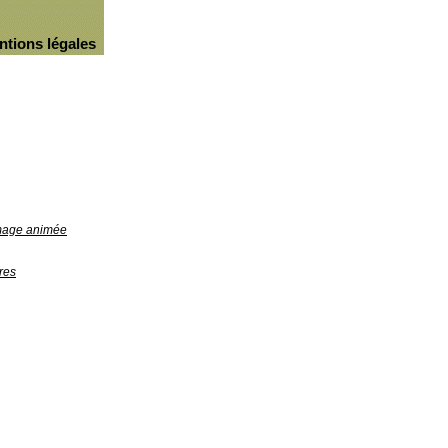
ntions légales
image animée
res