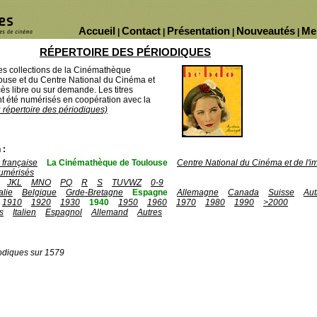
Accueil
Contact
Présentation
Nouveautés
Me
|
|
|
|
RÉPERTOIRE DES PÉRIODIQUES
des collections de la Cinémathèque
ouse et du Centre National du Cinéma et
ès libre ou sur demande. Les titres
 été numérisés en coopération avec la
u répertoire des périodiques)
 :
française
La Cinémathèque de Toulouse
Centre National du Cinéma et de l'
umérisés
JKL
MNO
PQ
R
S
TUVWZ
0-9
talie
Belgique
Grde-Bretagne
Espagne
Allemagne
Canada
Suisse
Aut
1910
1920
1930
1940
1950
1960
1970
1980
1990
>2000
s
Italien
Espagnol
Allemand
Autres
odiques sur 1579