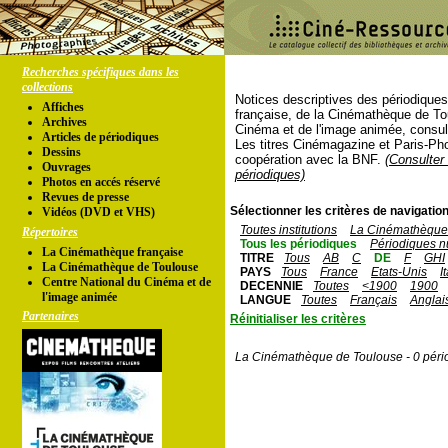
Recherches spécifiques dans les
collections
Notices descriptives des périodique
Affiches
française, de la Cinémathèque de To
Archives
Cinéma et de l'image animée, consul
Articles de périodiques
Les titres Cinémagazine et Paris-Ph
Dessins
coopération avec la BNF.
(Consulter 
Ouvrages
périodiques)
Photos en accés réservé
Revues de presse
Sélectionner les critères de navigation
Vidéos (DVD et VHS)
Toutes institutions
La Cinémathèque 
Répertoires
Tous les périodiques
Périodiques n
La Cinémathèque française
TITRE
Tous
AB
C
DE
F
GHI
La Cinémathèque de Toulouse
PAYS
Tous
France
Etats-Unis
I
Centre National du Cinéma et de
DECENNIE
Toutes
<1900
1900
l'image animée
LANGUE
Toutes
Français
Anglai
Partenaires
Réinitialiser les critères
La Cinémathèque de Toulouse - 0 péri