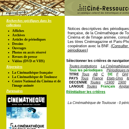
Recherches spécifiques dans les
collections
Notices descriptives des périodique
Affiches
française, de la Cinémathèque de To
Archives
Cinéma et de l'image animée, consul
Articles de périodiques
Les titres Cinémagazine et Paris-Ph
Dessins
coopération avec la BNF.
(Consulter 
Ouvrages
périodiques)
Photos en accés réservé
Revues de presse
Sélectionner les critères de navigation
Vidéos (DVD et VHS)
Toutes institutions
La Cinémathèque 
Répertoires
Tous les périodiques
Périodiques n
La Cinémathèque française
TITRE
Tous
AB
C
DE
F
GHI
La Cinémathèque de Toulouse
PAYS
Tous
France
Etats-Unis
I
Centre National du Cinéma et de
DECENNIE
Toutes
<1900
1900
l'image animée
LANGUE
Toutes
Français
Angla
Partenaires
Réinitialiser les critères
La Cinémathèque de Toulouse - 0 péri