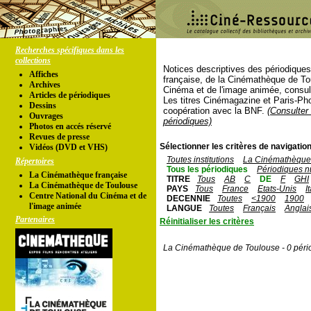
Recherches spécifiques dans les
collections
Notices descriptives des périodique
Affiches
française, de la Cinémathèque de To
Archives
Cinéma et de l'image animée, consul
Articles de périodiques
Les titres Cinémagazine et Paris-Ph
Dessins
coopération avec la BNF.
(Consulter 
Ouvrages
périodiques)
Photos en accés réservé
Revues de presse
Sélectionner les critères de navigation
Vidéos (DVD et VHS)
Toutes institutions
La Cinémathèque 
Répertoires
Tous les périodiques
Périodiques n
La Cinémathèque française
TITRE
Tous
AB
C
DE
F
GHI
La Cinémathèque de Toulouse
PAYS
Tous
France
Etats-Unis
I
Centre National du Cinéma et de
DECENNIE
Toutes
<1900
1900
l'image animée
LANGUE
Toutes
Français
Anglai
Partenaires
Réinitialiser les critères
La Cinémathèque de Toulouse - 0 péri