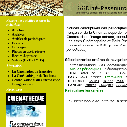
Recherches spécifiques dans les
collections
Notices descriptives des périodique
Affiches
française, de la Cinémathèque de To
Archives
Cinéma et de l'image animée, consul
Articles de périodiques
Les titres Cinémagazine et Paris-Ph
Dessins
coopération avec la BNF.
(Consulter 
Ouvrages
périodiques)
Photos en accés réservé
Revues de presse
Sélectionner les critères de navigation
Vidéos (DVD et VHS)
Toutes institutions
La Cinémathèque 
Répertoires
Tous les périodiques
Périodiques n
La Cinémathèque française
TITRE
Tous
AB
C
DE
F
GHI
La Cinémathèque de Toulouse
PAYS
Tous
France
Etats-Unis
Centre National du Cinéma et de
DECENNIE
Toutes
<1900
1900
l'image animée
LANGUE
Toutes
Français
Anglai
Partenaires
Réinitialiser les critères
La Cinémathèque de Toulouse - 0 péri