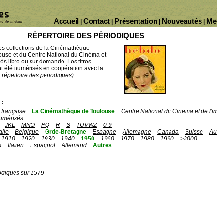
Accueil
Contact
Présentation
Nouveautés
Me
|
|
|
|
RÉPERTOIRE DES PÉRIODIQUES
des collections de la Cinémathèque
ouse et du Centre National du Cinéma et
ès libre ou sur demande. Les titres
 été numérisés en coopération avec la
u répertoire des périodiques)
 :
française
La Cinémathèque de Toulouse
Centre National du Cinéma et de l'
umérisés
JKL
MNO
PQ
R
S
TUVWZ
0-9
talie
Belgique
Grde-Bretagne
Espagne
Allemagne
Canada
Suisse
Au
1910
1920
1930
1940
1950
1960
1970
1980
1990
>2000
s
Italien
Espagnol
Allemand
Autres
odiques sur 1579