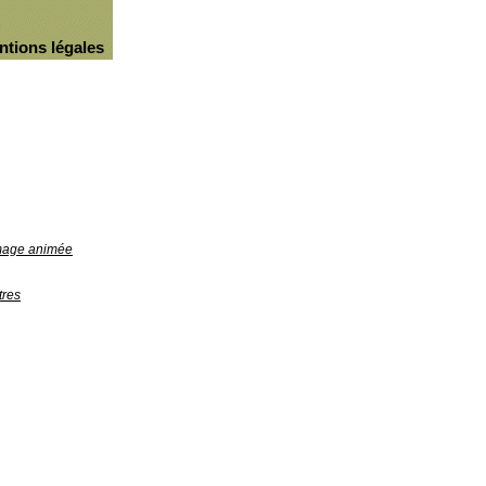
ntions légales
image animée
tres