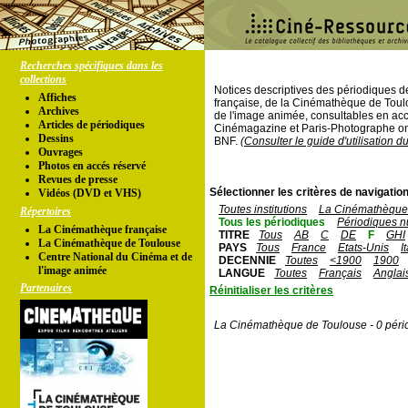
Recherches spécifiques dans les
collections
Notices descriptives des périodiques 
Affiches
française, de la Cinémathèque de Toul
Archives
de l'image animée, consultables en acc
Articles de périodiques
Cinémagazine et Paris-Photographe ont
Dessins
BNF.
(Consulter le guide d'utilisation d
Ouvrages
Photos en accés réservé
Revues de presse
Sélectionner les critères de navigation
Vidéos (DVD et VHS)
Toutes institutions
La Cinémathèque 
Répertoires
Tous les périodiques
Périodiques n
La Cinémathèque française
TITRE
Tous
AB
C
DE
F
GHI
La Cinémathèque de Toulouse
PAYS
Tous
France
Etats-Unis
I
Centre National du Cinéma et de
DECENNIE
Toutes
<1900
1900
l'image animée
LANGUE
Toutes
Français
Anglai
Partenaires
Réinitialiser les critères
La Cinémathèque de Toulouse - 0 péri