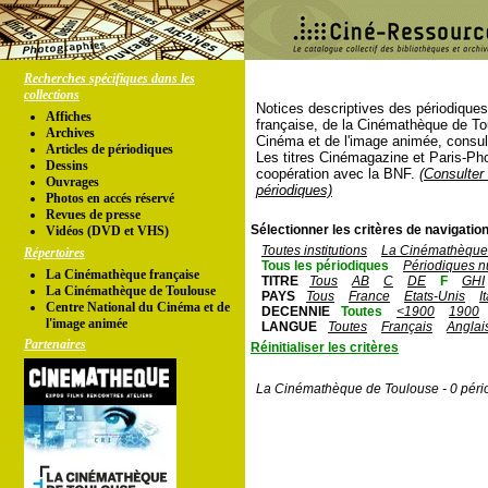
Recherches spécifiques dans les
collections
Notices descriptives des périodique
Affiches
française, de la Cinémathèque de To
Archives
Cinéma et de l'image animée, consul
Articles de périodiques
Les titres Cinémagazine et Paris-Ph
Dessins
coopération avec la BNF.
(Consulter 
Ouvrages
périodiques)
Photos en accés réservé
Revues de presse
Sélectionner les critères de navigation
Vidéos (DVD et VHS)
Toutes institutions
La Cinémathèque 
Répertoires
Tous les périodiques
Périodiques n
La Cinémathèque française
TITRE
Tous
AB
C
DE
F
GHI
La Cinémathèque de Toulouse
PAYS
Tous
France
Etats-Unis
I
Centre National du Cinéma et de
DECENNIE
Toutes
<1900
1900
l'image animée
LANGUE
Toutes
Français
Anglai
Partenaires
Réinitialiser les critères
La Cinémathèque de Toulouse - 0 péri