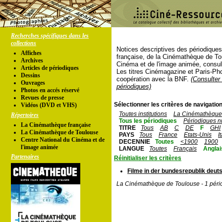
Recherches spécifiques dans les
collections
Notices descriptives des périodique
Affiches
française, de la Cinémathèque de To
Archives
Cinéma et de l'image animée, consul
Articles de périodiques
Les titres Cinémagazine et Paris-Ph
Dessins
coopération avec la BNF.
(Consulter 
Ouvrages
périodiques)
Photos en accés réservé
Revues de presse
Sélectionner les critères de navigation
Vidéos (DVD et VHS)
Toutes institutions
La Cinémathèque 
Répertoires
Tous les périodiques
Périodiques n
La Cinémathèque française
TITRE
Tous
AB
C
DE
F
GHI
La Cinémathèque de Toulouse
PAYS
Tous
France
Etats-Unis
I
Centre National du Cinéma et de
DECENNIE
Toutes
<1900
1900
l'image animée
LANGUE
Toutes
Français
Anglai
Partenaires
Réinitialiser les critères
Filme in der bundesrepublik deut
La Cinémathèque de Toulouse - 1 péri