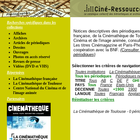
Recherches spécifiques dans les
collections
Notices descriptives des périodique
Affiches
française, de la Cinémathèque de To
Archives
Cinéma et de l'image animée, consul
Articles de périodiques
Les titres Cinémagazine et Paris-Ph
Dessins
coopération avec la BNF.
(Consulter 
Ouvrages
périodiques)
Photos en accés réservé
Revues de presse
Sélectionner les critères de navigation
Vidéos (DVD et VHS)
Toutes institutions
La Cinémathèque 
Répertoires
Tous les périodiques
Périodiques n
La Cinémathèque française
TITRE
Tous
AB
C
DE
F
GHI
La Cinémathèque de Toulouse
PAYS
Tous
France
Etats-Unis
I
Centre National du Cinéma et de
DECENNIE
Toutes
<1900
1900
l'image animée
LANGUE
Toutes
Français
Anglai
Partenaires
Réinitialiser les critères
La Cinémathèque de Toulouse - 0 péri