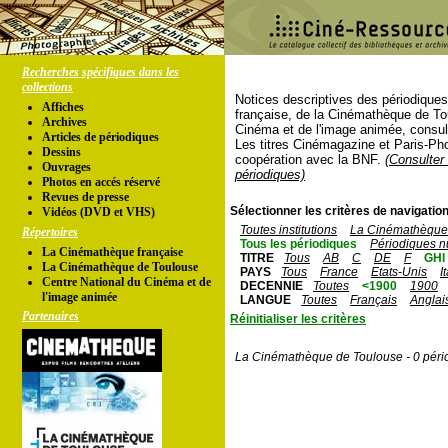
Recherches spécifiques dans les
collections
Notices descriptives des périodique
Affiches
française, de la Cinémathèque de To
Archives
Cinéma et de l'image animée, consul
Articles de périodiques
Les titres Cinémagazine et Paris-Ph
Dessins
coopération avec la BNF.
(Consulter 
Ouvrages
périodiques)
Photos en accés réservé
Revues de presse
Sélectionner les critères de navigation
Vidéos (DVD et VHS)
Toutes institutions
La Cinémathèque 
Répertoires
Tous les périodiques
Périodiques n
La Cinémathèque française
TITRE
Tous
AB
C
DE
F
GHI
La Cinémathèque de Toulouse
PAYS
Tous
France
Etats-Unis
I
Centre National du Cinéma et de
DECENNIE
Toutes
<1900
1900
l'image animée
LANGUE
Toutes
Français
Anglai
Partenaires
Réinitialiser les critères
La Cinémathèque de Toulouse - 0 péri