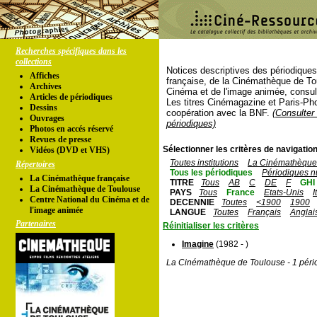
Recherches spécifiques dans les
collections
Notices descriptives des périodique
Affiches
française, de la Cinémathèque de To
Archives
Cinéma et de l'image animée, consul
Articles de périodiques
Les titres Cinémagazine et Paris-Ph
Dessins
coopération avec la BNF.
(Consulter 
Ouvrages
périodiques)
Photos en accés réservé
Revues de presse
Sélectionner les critères de navigation
Vidéos (DVD et VHS)
Toutes institutions
La Cinémathèque 
Répertoires
Tous les périodiques
Périodiques n
La Cinémathèque française
TITRE
Tous
AB
C
DE
F
GHI
La Cinémathèque de Toulouse
PAYS
Tous
France
Etats-Unis
I
Centre National du Cinéma et de
DECENNIE
Toutes
<1900
1900
l'image animée
LANGUE
Toutes
Français
Anglai
Partenaires
Réinitialiser les critères
Imagine
(1982 - )
La Cinémathèque de Toulouse - 1 péri