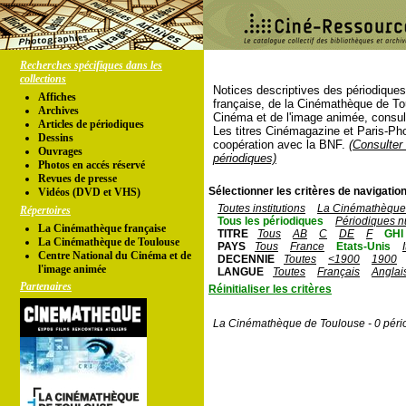
Recherches spécifiques dans les
collections
Notices descriptives des périodique
Affiches
française, de la Cinémathèque de To
Archives
Cinéma et de l'image animée, consul
Articles de périodiques
Les titres Cinémagazine et Paris-Ph
Dessins
coopération avec la BNF.
(Consulter 
Ouvrages
périodiques)
Photos en accés réservé
Revues de presse
Sélectionner les critères de navigation
Vidéos (DVD et VHS)
Toutes institutions
La Cinémathèque 
Répertoires
Tous les périodiques
Périodiques n
La Cinémathèque française
TITRE
Tous
AB
C
DE
F
GHI
La Cinémathèque de Toulouse
PAYS
Tous
France
Etats-Unis
Centre National du Cinéma et de
DECENNIE
Toutes
<1900
1900
l'image animée
LANGUE
Toutes
Français
Anglai
Partenaires
Réinitialiser les critères
La Cinémathèque de Toulouse - 0 péri