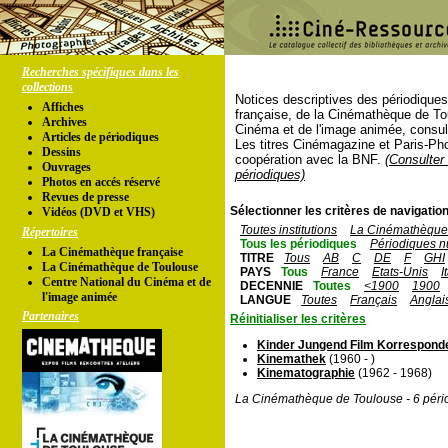
Recherches spécifiques dans les
collections
Notices descriptives des périodique
Affiches
française, de la Cinémathèque de To
Archives
Cinéma et de l'image animée, consul
Articles de périodiques
Les titres Cinémagazine et Paris-Ph
Dessins
coopération avec la BNF.
(Consulter 
Ouvrages
périodiques)
Photos en accés réservé
Revues de presse
Sélectionner les critères de navigation
Vidéos (DVD et VHS)
Toutes institutions
La Cinémathèque 
Répertoires
Tous les périodiques
Périodiques n
La Cinémathèque française
TITRE
Tous
AB
C
DE
F
GHI
La Cinémathèque de Toulouse
PAYS
Tous
France
Etats-Unis
I
Centre National du Cinéma et de
DECENNIE
Toutes
<1900
1900
l'image animée
LANGUE
Toutes
Français
Anglai
Partenaires
Réinitialiser les critères
Kinder Jungend Film Korrespond
Kinemathek
(1960 - )
Kinematographie
(1962 - 1968)
La Cinémathèque de Toulouse - 6 péri