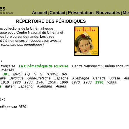
Accueil
Contact
Présentation
Nouveautés
Me
|
|
|
|
RÉPERTOIRE DES PÉRIODIQUES
des collections de la Cinémathèque
ouse et du Centre National du Cinéma et
ès libre ou sur demande. Les titres
 été numérisés en coopération avec la
u répertoire des périodiques)
 :
française
La Cinémathèque de Toulouse
Centre National du Cinéma et de l'
umérisés
JKL
MNO
PQ
R
S
TUVWZ
0-9
talie
Belgique
Grde-Bretagne
Espagne
Allemagne
Canada
Suisse
Aut
1910
1920
1930
1940
1950
1960
1970
1980
1990
>2000
s
Italien
Espagnol
Allemand
Autres
 - )
odiques sur 1579