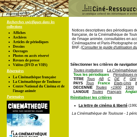
Recherches spécifiques dans les
collections
Notices descriptives des périodiques 
Affiches
française, de la Cinémathèque de Toul
Archives
de l'image animée, consultables en acc
Articles de périodiques
Cinémagazine et Paris-Photographe ont
Dessins
BNF.
(Consulter le guide d'utilisation d
Ouvrages
Photos en accés réservé
Revues de presse
Sélectionner les critères de navigation
Vidéos (DVD et VHS)
Toutes institutions
La Cinémathèque 
Répertoires
Tous les périodiques
Périodiques n
La Cinémathèque française
TITRE
Tous
AB
C
DE
F
GHI
La Cinémathèque de Toulouse
PAYS
Tous
France
Etats-Unis
I
Centre National du Cinéma et de
DECENNIE
Toutes
<1900
1900
l'image animée
LANGUE
Toutes
Français
Anglai
Partenaires
Réinitialiser les critères
La lettre de cinéma & liberté
(1992
La Cinémathèque de Toulouse - 1 péri