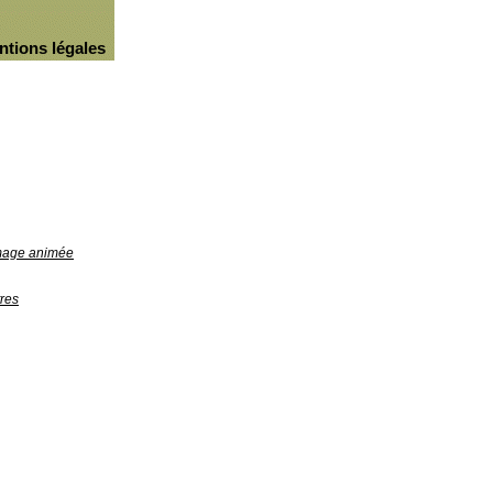
ntions légales
image animée
res