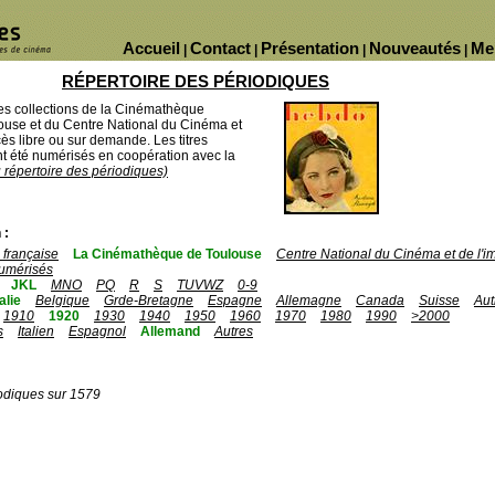
Accueil
Contact
Présentation
Nouveautés
Me
|
|
|
|
RÉPERTOIRE DES PÉRIODIQUES
des collections de la Cinémathèque
ouse et du Centre National du Cinéma et
ès libre ou sur demande. Les titres
 été numérisés en coopération avec la
u répertoire des périodiques)
 :
française
La Cinémathèque de Toulouse
Centre National du Cinéma et de l'
umérisés
JKL
MNO
PQ
R
S
TUVWZ
0-9
talie
Belgique
Grde-Bretagne
Espagne
Allemagne
Canada
Suisse
Aut
1910
1920
1930
1940
1950
1960
1970
1980
1990
>2000
s
Italien
Espagnol
Allemand
Autres
odiques sur 1579