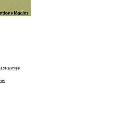
ntions légales
image animée
res