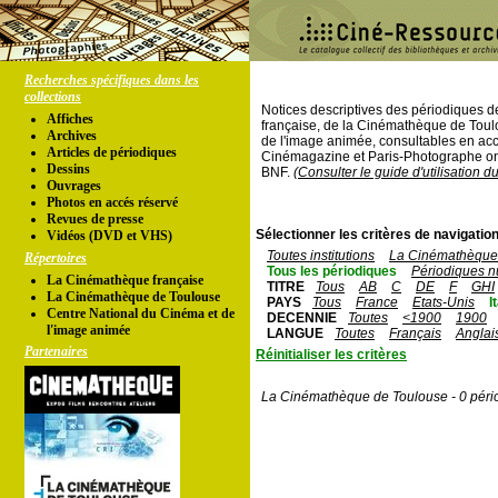
Recherches spécifiques dans les
collections
Notices descriptives des périodiques 
Affiches
française, de la Cinémathèque de Toul
Archives
de l'image animée, consultables en acc
Articles de périodiques
Cinémagazine et Paris-Photographe ont
Dessins
BNF.
(Consulter le guide d'utilisation d
Ouvrages
Photos en accés réservé
Revues de presse
Sélectionner les critères de navigation
Vidéos (DVD et VHS)
Toutes institutions
La Cinémathèque 
Répertoires
Tous les périodiques
Périodiques n
La Cinémathèque française
TITRE
Tous
AB
C
DE
F
GHI
La Cinémathèque de Toulouse
PAYS
Tous
France
Etats-Unis
I
Centre National du Cinéma et de
DECENNIE
Toutes
<1900
1900
l'image animée
LANGUE
Toutes
Français
Anglai
Partenaires
Réinitialiser les critères
La Cinémathèque de Toulouse - 0 péri