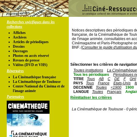
Recherches spécifiques dans les
collections
Notices descriptives des périodiques 
Affiches
française, de la Cinémathèque de Toul
Archives
de l'image animée, consultables en acc
Articles de périodiques
Cinémagazine et Paris-Photographe ont
Dessins
BNF.
(Consulter le guide d'utilisation d
Ouvrages
Photos en accés réservé
Revues de presse
Sélectionner les critères de navigation
Vidéos (DVD et VHS)
Toutes institutions
La Cinémathèque 
Répertoires
Tous les périodiques
Périodiques n
La Cinémathèque française
TITRE
Tous
AB
C
DE
F
GHI
La Cinémathèque de Toulouse
PAYS
Tous
France
Etats-Unis
I
Centre National du Cinéma et de
DECENNIE
Toutes
<1900
1900
l'image animée
LANGUE
Toutes
Français
Anglai
Partenaires
Réinitialiser les critères
La Cinémathèque de Toulouse - 0 péri