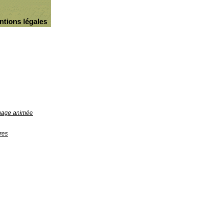
ntions légales
image animée
res