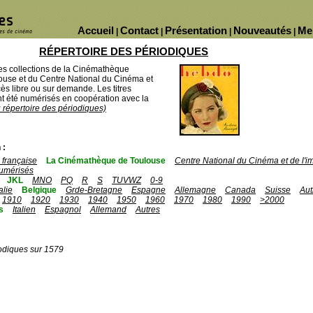
Accueil
Contact
Présentation
Nouveautés
Me
|
|
|
|
RÉPERTOIRE DES PÉRIODIQUES
des collections de la Cinémathèque
ouse et du Centre National du Cinéma et
ès libre ou sur demande. Les titres
 été numérisés en coopération avec la
u répertoire des périodiques)
 :
française
La Cinémathèque de Toulouse
Centre National du Cinéma et de l'
umérisés
JKL
MNO
PQ
R
S
TUVWZ
0-9
talie
Belgique
Grde-Bretagne
Espagne
Allemagne
Canada
Suisse
Aut
1910
1920
1930
1940
1950
1960
1970
1980
1990
>2000
s
Italien
Espagnol
Allemand
Autres
odiques sur 1579