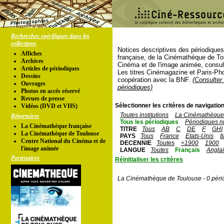
Recherches spécifiques dans les
collections
Notices descriptives des périodique
Affiches
française, de la Cinémathèque de To
Archives
Cinéma et de l'image animée, consul
Articles de périodiques
Les titres Cinémagazine et Paris-Ph
Dessins
coopération avec la BNF.
(Consulter 
Ouvrages
périodiques)
Photos en accés réservé
Revues de presse
Sélectionner les critères de navigation
Vidéos (DVD et VHS)
Toutes institutions
La Cinémathèque 
Répertoires
Tous les périodiques
Périodiques n
La Cinémathèque française
TITRE
Tous
AB
C
DE
F
GHI
La Cinémathèque de Toulouse
PAYS
Tous
France
Etats-Unis
I
Centre National du Cinéma et de
DECENNIE
Toutes
<1900
1900
l'image animée
LANGUE
Toutes
Français
Angla
Partenaires
Réinitialiser les critères
La Cinémathèque de Toulouse - 0 péri