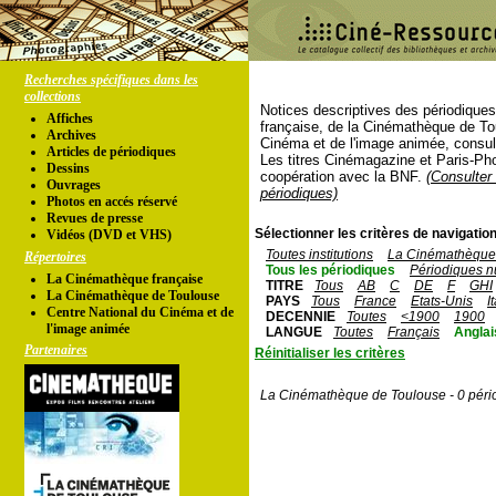
Recherches spécifiques dans les
collections
Notices descriptives des périodique
Affiches
française, de la Cinémathèque de To
Archives
Cinéma et de l'image animée, consul
Articles de périodiques
Les titres Cinémagazine et Paris-Ph
Dessins
coopération avec la BNF.
(Consulter 
Ouvrages
périodiques)
Photos en accés réservé
Revues de presse
Sélectionner les critères de navigation
Vidéos (DVD et VHS)
Toutes institutions
La Cinémathèque 
Répertoires
Tous les périodiques
Périodiques n
La Cinémathèque française
TITRE
Tous
AB
C
DE
F
GHI
La Cinémathèque de Toulouse
PAYS
Tous
France
Etats-Unis
I
Centre National du Cinéma et de
DECENNIE
Toutes
<1900
1900
l'image animée
LANGUE
Toutes
Français
Anglai
Partenaires
Réinitialiser les critères
La Cinémathèque de Toulouse - 0 péri