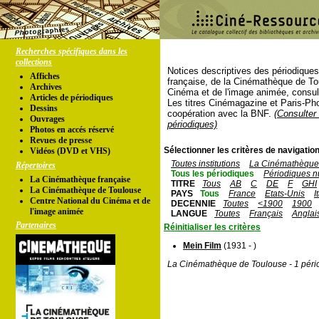
Recherches spécifiques dans les
collections
Notices descriptives des périodique
Affiches
française, de la Cinémathèque de To
Archives
Cinéma et de l'image animée, consul
Articles de périodiques
Les titres Cinémagazine et Paris-Ph
Dessins
coopération avec la BNF.
(Consulter 
Ouvrages
périodiques)
Photos en accés réservé
Revues de presse
Sélectionner les critères de navigation
Vidéos (DVD et VHS)
Toutes institutions
La Cinémathèque 
Répertoires
Tous les périodiques
Périodiques n
La Cinémathèque française
TITRE
Tous
AB
C
DE
F
GHI
La Cinémathèque de Toulouse
PAYS
Tous
France
Etats-Unis
I
Centre National du Cinéma et de
DECENNIE
Toutes
<1900
1900
l'image animée
LANGUE
Toutes
Français
Anglai
Partenaires
Réinitialiser les critères
Mein Film
(1931 - )
La Cinémathèque de Toulouse - 1 péri