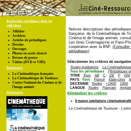
Recherches spécifiques dans les
collections
Notices descriptives des périodique
Affiches
française, de la Cinémathèque de To
Archives
Cinéma et de l'image animée, consul
Articles de périodiques
Les titres Cinémagazine et Paris-Ph
Dessins
coopération avec la BNF.
(Consulter 
Ouvrages
périodiques)
Photos en accés réservé
Revues de presse
Sélectionner les critères de navigation
Vidéos (DVD et VHS)
Toutes institutions
La Cinémathèque 
Répertoires
Tous les périodiques
Périodiques n
La Cinémathèque française
TITRE
Tous
AB
C
DE
F
GHI
La Cinémathèque de Toulouse
PAYS
Tous
France
Etats-Unis
I
Centre National du Cinéma et de
DECENNIE
Toutes
<1900
1900
l'image animée
LANGUE
Toutes
Français
Anglai
Partenaires
Réinitialiser les critères
Il nuovo spettatore cinematografi
La Cinémathèque de Toulouse - 1 péri