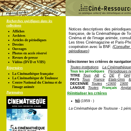
Recherches spécifiques dans les
collections
Notices descriptives des périodique
Affiches
française, de la Cinémathèque de To
Archives
Cinéma et de l'image animée, consul
Articles de périodiques
Les titres Cinémagazine et Paris-Ph
Dessins
coopération avec la BNF.
(Consulter 
Ouvrages
périodiques)
Photos en accés réservé
Revues de presse
Sélectionner les critères de navigation
Vidéos (DVD et VHS)
Toutes institutions
La Cinémathèque 
Répertoires
Tous les périodiques
Périodiques n
La Cinémathèque française
TITRE
Tous
AB
C
DE
F
GHI
La Cinémathèque de Toulouse
PAYS
Tous
France
Etats-Unis
I
Centre National du Cinéma et de
DECENNIE
Toutes
<1900
1900
l'image animée
LANGUE
Toutes
Français
Angla
Partenaires
Réinitialiser les critères
Nô
(1959 - )
La Cinémathèque de Toulouse - 1 péri