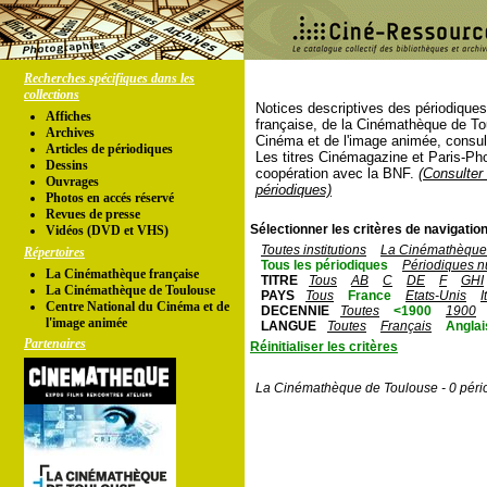
Recherches spécifiques dans les
collections
Notices descriptives des périodique
Affiches
française, de la Cinémathèque de To
Archives
Cinéma et de l'image animée, consul
Articles de périodiques
Les titres Cinémagazine et Paris-Ph
Dessins
coopération avec la BNF.
(Consulter 
Ouvrages
périodiques)
Photos en accés réservé
Revues de presse
Sélectionner les critères de navigation
Vidéos (DVD et VHS)
Toutes institutions
La Cinémathèque 
Répertoires
Tous les périodiques
Périodiques n
La Cinémathèque française
TITRE
Tous
AB
C
DE
F
GHI
La Cinémathèque de Toulouse
PAYS
Tous
France
Etats-Unis
I
Centre National du Cinéma et de
DECENNIE
Toutes
<1900
1900
l'image animée
LANGUE
Toutes
Français
Anglai
Partenaires
Réinitialiser les critères
La Cinémathèque de Toulouse - 0 péri