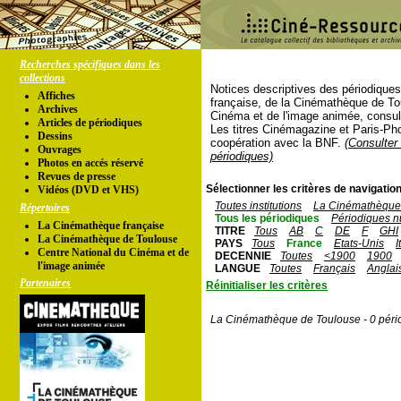
Recherches spécifiques dans les
collections
Notices descriptives des périodique
Affiches
française, de la Cinémathèque de To
Archives
Cinéma et de l'image animée, consul
Articles de périodiques
Les titres Cinémagazine et Paris-Ph
Dessins
coopération avec la BNF.
(Consulter 
Ouvrages
périodiques)
Photos en accés réservé
Revues de presse
Sélectionner les critères de navigation
Vidéos (DVD et VHS)
Toutes institutions
La Cinémathèque 
Répertoires
Tous les périodiques
Périodiques n
La Cinémathèque française
TITRE
Tous
AB
C
DE
F
GHI
La Cinémathèque de Toulouse
PAYS
Tous
France
Etats-Unis
I
Centre National du Cinéma et de
DECENNIE
Toutes
<1900
1900
l'image animée
LANGUE
Toutes
Français
Anglai
Partenaires
Réinitialiser les critères
La Cinémathèque de Toulouse - 0 péri