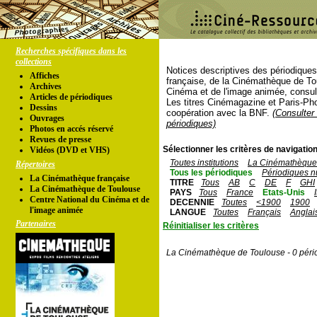
Recherches spécifiques dans les
collections
Notices descriptives des périodique
Affiches
française, de la Cinémathèque de To
Archives
Cinéma et de l'image animée, consul
Articles de périodiques
Les titres Cinémagazine et Paris-Ph
Dessins
coopération avec la BNF.
(Consulter 
Ouvrages
périodiques)
Photos en accés réservé
Revues de presse
Sélectionner les critères de navigation
Vidéos (DVD et VHS)
Toutes institutions
La Cinémathèque 
Répertoires
Tous les périodiques
Périodiques n
La Cinémathèque française
TITRE
Tous
AB
C
DE
F
GHI
La Cinémathèque de Toulouse
PAYS
Tous
France
Etats-Unis
Centre National du Cinéma et de
DECENNIE
Toutes
<1900
1900
l'image animée
LANGUE
Toutes
Français
Anglai
Partenaires
Réinitialiser les critères
La Cinémathèque de Toulouse - 0 péri