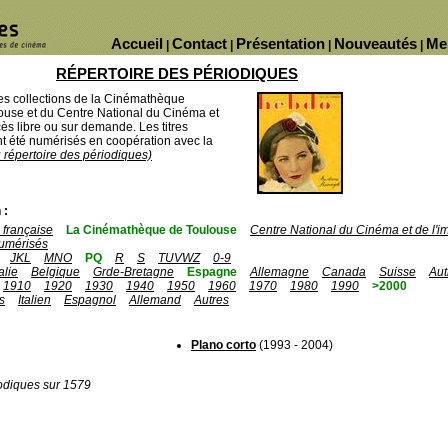
Accueil
Contact
Présentation
Nouveautés
Me
|
|
|
|
RÉPERTOIRE DES PÉRIODIQUES
des collections de la Cinémathèque
ouse et du Centre National du Cinéma et
ès libre ou sur demande. Les titres
 été numérisés en coopération avec la
u répertoire des périodiques)
 :
française
La Cinémathèque de Toulouse
Centre National du Cinéma et de l'
umérisés
JKL
MNO
PQ
R
S
TUVWZ
0-9
talie
Belgique
Grde-Bretagne
Espagne
Allemagne
Canada
Suisse
Aut
1910
1920
1930
1940
1950
1960
1970
1980
1990
>2000
s
Italien
Espagnol
Allemand
Autres
Plano corto
(1993 - 2004)
odiques sur 1579