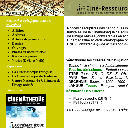
Recherches spécifiques dans les
collections
Notices descriptives des périodiques 
Affiches
française, de la Cinémathèque de Toul
Archives
de l'image animée, consultables en acc
Articles de périodiques
Cinémagazine et Paris-Photographe ont
Dessins
BNF.
(Consulter le guide d'utilisation d
Ouvrages
Photos en accés réservé
Revues de presse
Sélectionner les critères de navigation
Vidéos (DVD et VHS)
Toutes institutions
La Cinémathèque 
Répertoires
Tous les périodiques
Périodiques n
La Cinémathèque française
TITRE
Tous
AB
C
DE
F
GHI
La Cinémathèque de Toulouse
PAYS
Tous
France
Etats-Unis
I
Centre National du Cinéma et de
DECENNIE
Toutes
<1900
1900
l'image animée
LANGUE
Toutes
Français
Anglai
Partenaires
Réinitialiser les critères
Paso estrecho
(1978 - )
Pel-lícula
(1978 - )
La Cinémathèque de Toulouse - 3 péri