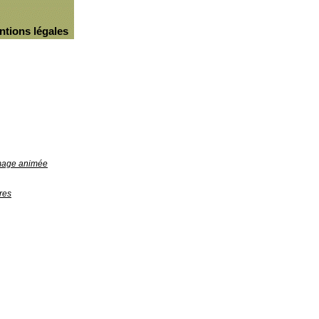
ntions légales
image animée
res