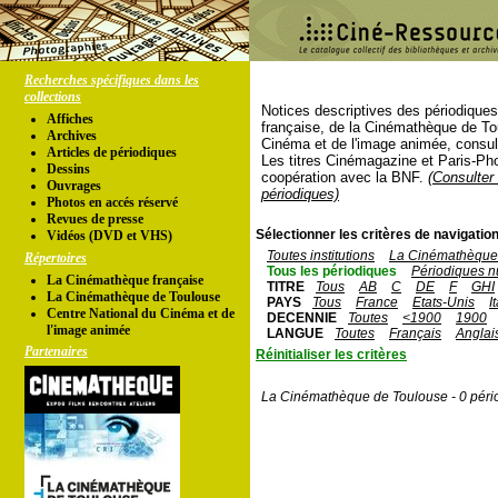
Recherches spécifiques dans les
collections
Notices descriptives des périodique
Affiches
française, de la Cinémathèque de To
Archives
Cinéma et de l'image animée, consul
Articles de périodiques
Les titres Cinémagazine et Paris-Ph
Dessins
coopération avec la BNF.
(Consulter 
Ouvrages
périodiques)
Photos en accés réservé
Revues de presse
Sélectionner les critères de navigation
Vidéos (DVD et VHS)
Toutes institutions
La Cinémathèque 
Répertoires
Tous les périodiques
Périodiques n
La Cinémathèque française
TITRE
Tous
AB
C
DE
F
GHI
La Cinémathèque de Toulouse
PAYS
Tous
France
Etats-Unis
I
Centre National du Cinéma et de
DECENNIE
Toutes
<1900
1900
l'image animée
LANGUE
Toutes
Français
Anglai
Partenaires
Réinitialiser les critères
La Cinémathèque de Toulouse - 0 péri