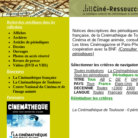
Recherches spécifiques dans les
collections
Notices descriptives des périodique
Affiches
française, de la Cinémathèque de To
Archives
Cinéma et de l'image animée, consul
Articles de périodiques
Les titres Cinémagazine et Paris-Ph
Dessins
coopération avec la BNF.
(Consulter 
Ouvrages
périodiques)
Photos en accés réservé
Revues de presse
Sélectionner les critères de navigation
Vidéos (DVD et VHS)
Toutes institutions
La Cinémathèque 
Répertoires
Tous les périodiques
Périodiques n
La Cinémathèque française
TITRE
Tous
AB
C
DE
F
GHI
La Cinémathèque de Toulouse
PAYS
Tous
France
Etats-Unis
I
Centre National du Cinéma et de
DECENNIE
Toutes
<1900
1900
l'image animée
LANGUE
Toutes
Français
Anglai
Partenaires
Réinitialiser les critères
La Cinémathèque de Toulouse - 0 péri