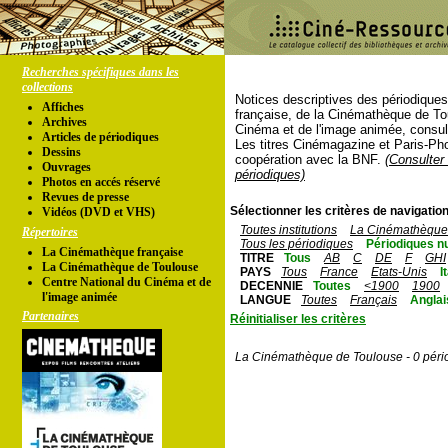
Recherches spécifiques dans les
collections
Notices descriptives des périodique
Affiches
française, de la Cinémathèque de To
Archives
Cinéma et de l'image animée, consul
Articles de périodiques
Les titres Cinémagazine et Paris-Ph
Dessins
coopération avec la BNF.
(Consulter 
Ouvrages
périodiques)
Photos en accés réservé
Revues de presse
Sélectionner les critères de navigation
Vidéos (DVD et VHS)
Toutes institutions
La Cinémathèque 
Répertoires
Tous les périodiques
Périodiques n
La Cinémathèque française
TITRE
Tous
AB
C
DE
F
GHI
La Cinémathèque de Toulouse
PAYS
Tous
France
Etats-Unis
I
Centre National du Cinéma et de
DECENNIE
Toutes
<1900
1900
l'image animée
LANGUE
Toutes
Français
Anglai
Partenaires
Réinitialiser les critères
La Cinémathèque de Toulouse - 0 péri