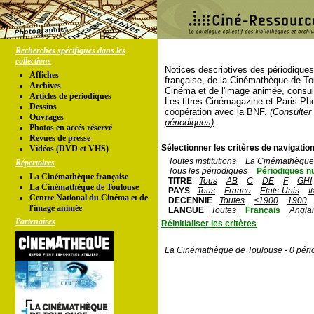
Recherches spécifiques dans les
collections
Notices descriptives des périodique
Affiches
française, de la Cinémathèque de To
Archives
Cinéma et de l'image animée, consul
Articles de périodiques
Les titres Cinémagazine et Paris-Ph
Dessins
coopération avec la BNF.
(Consulter 
Ouvrages
périodiques)
Photos en accés réservé
Revues de presse
Sélectionner les critères de navigation
Vidéos (DVD et VHS)
Toutes institutions
La Cinémathèque 
Répertoires
Tous les périodiques
Périodiques n
La Cinémathèque française
TITRE
Tous
AB
C
DE
F
GHI
La Cinémathèque de Toulouse
PAYS
Tous
France
Etats-Unis
I
Centre National du Cinéma et de
DECENNIE
Toutes
<1900
1900
l'image animée
LANGUE
Toutes
Français
Angla
Partenaires
Réinitialiser les critères
La Cinémathèque de Toulouse - 0 péri