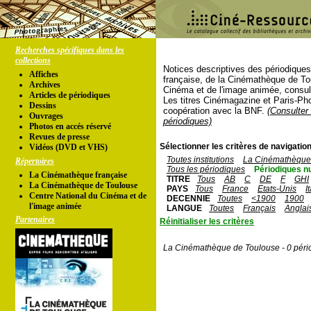
Recherches spécifiques dans les
collections
Notices descriptives des périodique
Affiches
française, de la Cinémathèque de To
Archives
Cinéma et de l'image animée, consul
Articles de périodiques
Les titres Cinémagazine et Paris-Ph
Dessins
coopération avec la BNF.
(Consulter 
Ouvrages
périodiques)
Photos en accés réservé
Revues de presse
Sélectionner les critères de navigation
Vidéos (DVD et VHS)
Toutes institutions
La Cinémathèque 
Répertoires
Tous les périodiques
Périodiques n
La Cinémathèque française
TITRE
Tous
AB
C
DE
F
GHI
La Cinémathèque de Toulouse
PAYS
Tous
France
Etats-Unis
I
Centre National du Cinéma et de
DECENNIE
Toutes
<1900
1900
l'image animée
LANGUE
Toutes
Français
Anglai
Partenaires
Réinitialiser les critères
La Cinémathèque de Toulouse - 0 péri