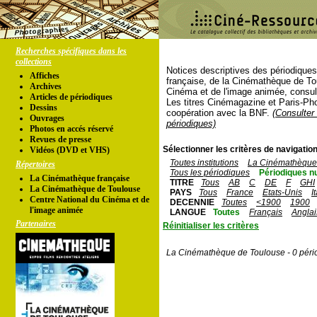
Recherches spécifiques dans les
collections
Notices descriptives des périodique
Affiches
française, de la Cinémathèque de To
Archives
Cinéma et de l'image animée, consul
Articles de périodiques
Les titres Cinémagazine et Paris-Ph
Dessins
coopération avec la BNF.
(Consulter 
Ouvrages
périodiques)
Photos en accés réservé
Revues de presse
Sélectionner les critères de navigation
Vidéos (DVD et VHS)
Toutes institutions
La Cinémathèque 
Répertoires
Tous les périodiques
Périodiques n
La Cinémathèque française
TITRE
Tous
AB
C
DE
F
GHI
La Cinémathèque de Toulouse
PAYS
Tous
France
Etats-Unis
I
Centre National du Cinéma et de
DECENNIE
Toutes
<1900
1900
l'image animée
LANGUE
Toutes
Français
Anglai
Partenaires
Réinitialiser les critères
La Cinémathèque de Toulouse - 0 péri