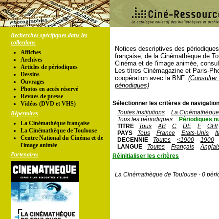
Recherches spécifiques dans les
collections
Notices descriptives des périodique
Affiches
française, de la Cinémathèque de To
Archives
Cinéma et de l'image animée, consul
Articles de périodiques
Les titres Cinémagazine et Paris-Ph
Dessins
coopération avec la BNF.
(Consulter 
Ouvrages
périodiques)
Photos en accés réservé
Revues de presse
Sélectionner les critères de navigation
Vidéos (DVD et VHS)
Toutes institutions
La Cinémathèque 
Répertoires
Tous les périodiques
Périodiques n
La Cinémathèque française
TITRE
Tous
AB
C
DE
F
GHI
La Cinémathèque de Toulouse
PAYS
Tous
France
Etats-Unis
I
Centre National du Cinéma et de
DECENNIE
Toutes
<1900
1900
l'image animée
LANGUE
Toutes
Français
Anglai
Partenaires
Réinitialiser les critères
La Cinémathèque de Toulouse - 0 péri