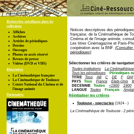
Recherches spécifiques dans les
collections
Notices descriptives des périodique
Affiches
française, de la Cinémathèque de To
Archives
Cinéma et de l'image animée, consul
Articles de périodiques
Les titres Cinémagazine et Paris-Ph
Dessins
coopération avec la BNF.
(Consulter 
Ouvrages
périodiques)
Photos en accés réservé
Revues de presse
Sélectionner les critères de navigation
Vidéos (DVD et VHS)
Toutes institutions
La Cinémathèque 
Répertoires
Tous les périodiques
Périodiques n
La Cinémathèque française
TITRE
Tous
AB
C
DE
F
GHI
La Cinémathèque de Toulouse
PAYS
Tous
France
Etats-Unis
I
Centre National du Cinéma et de
DECENNIE
Toutes
<1900
1900
l'image animée
LANGUE
Toutes
Français
Angla
Partenaires
Réinitialiser les critères
Toulouse - spectacles
(1924 - )
La Cinémathèque de Toulouse - 2 péri