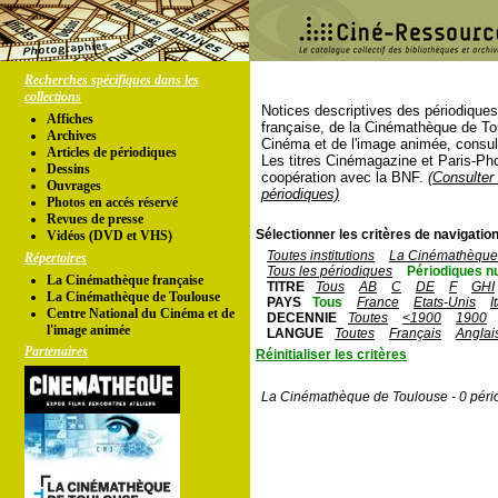
Recherches spécifiques dans les
collections
Notices descriptives des périodique
Affiches
française, de la Cinémathèque de To
Archives
Cinéma et de l'image animée, consul
Articles de périodiques
Les titres Cinémagazine et Paris-Ph
Dessins
coopération avec la BNF.
(Consulter 
Ouvrages
périodiques)
Photos en accés réservé
Revues de presse
Sélectionner les critères de navigation
Vidéos (DVD et VHS)
Toutes institutions
La Cinémathèque 
Répertoires
Tous les périodiques
Périodiques n
La Cinémathèque française
TITRE
Tous
AB
C
DE
F
GHI
La Cinémathèque de Toulouse
PAYS
Tous
France
Etats-Unis
I
Centre National du Cinéma et de
DECENNIE
Toutes
<1900
1900
l'image animée
LANGUE
Toutes
Français
Anglai
Partenaires
Réinitialiser les critères
La Cinémathèque de Toulouse - 0 péri