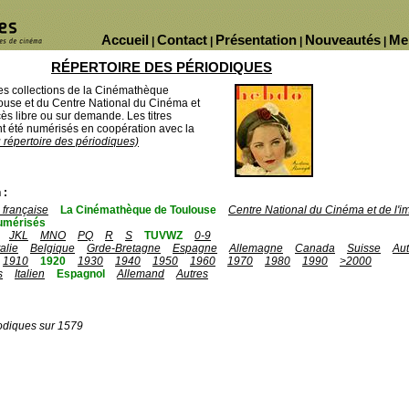
Accueil
Contact
Présentation
Nouveautés
Me
|
|
|
|
RÉPERTOIRE DES PÉRIODIQUES
des collections de la Cinémathèque
ouse et du Centre National du Cinéma et
ès libre ou sur demande. Les titres
 été numérisés en coopération avec la
u répertoire des périodiques)
 :
française
La Cinémathèque de Toulouse
Centre National du Cinéma et de l'
umérisés
JKL
MNO
PQ
R
S
TUVWZ
0-9
talie
Belgique
Grde-Bretagne
Espagne
Allemagne
Canada
Suisse
Aut
1910
1920
1930
1940
1950
1960
1970
1980
1990
>2000
s
Italien
Espagnol
Allemand
Autres
odiques sur 1579