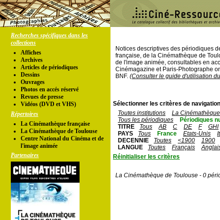
Recherches spécifiques dans les
collections
Notices descriptives des périodiques 
Affiches
française, de la Cinémathèque de Toul
Archives
de l'image animée, consultables en acc
Articles de périodiques
Cinémagazine et Paris-Photographe ont
Dessins
BNF.
(Consulter le guide d'utilisation d
Ouvrages
Photos en accés réservé
Revues de presse
Sélectionner les critères de navigation
Vidéos (DVD et VHS)
Toutes institutions
La Cinémathèque 
Répertoires
Tous les périodiques
Périodiques n
La Cinémathèque française
TITRE
Tous
AB
C
DE
F
GHI
La Cinémathèque de Toulouse
PAYS
Tous
France
Etats-Unis
I
Centre National du Cinéma et de
DECENNIE
Toutes
<1900
1900
l'image animée
LANGUE
Toutes
Français
Anglai
Partenaires
Réinitialiser les critères
La Cinémathèque de Toulouse - 0 péri