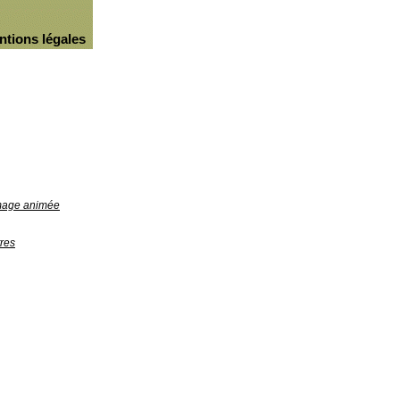
ntions légales
image animée
res