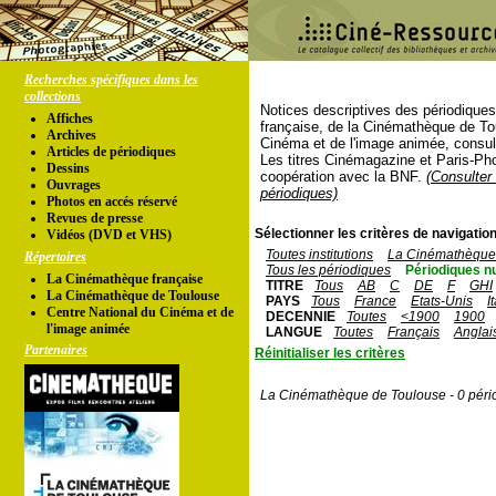
Recherches spécifiques dans les
collections
Notices descriptives des périodique
Affiches
française, de la Cinémathèque de To
Archives
Cinéma et de l'image animée, consul
Articles de périodiques
Les titres Cinémagazine et Paris-Ph
Dessins
coopération avec la BNF.
(Consulter 
Ouvrages
périodiques)
Photos en accés réservé
Revues de presse
Sélectionner les critères de navigation
Vidéos (DVD et VHS)
Toutes institutions
La Cinémathèque 
Répertoires
Tous les périodiques
Périodiques n
La Cinémathèque française
TITRE
Tous
AB
C
DE
F
GHI
La Cinémathèque de Toulouse
PAYS
Tous
France
Etats-Unis
I
Centre National du Cinéma et de
DECENNIE
Toutes
<1900
1900
l'image animée
LANGUE
Toutes
Français
Anglai
Partenaires
Réinitialiser les critères
La Cinémathèque de Toulouse - 0 péri