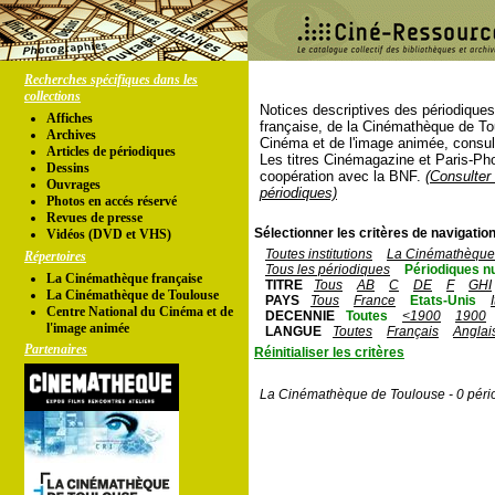
Recherches spécifiques dans les
collections
Notices descriptives des périodique
Affiches
française, de la Cinémathèque de To
Archives
Cinéma et de l'image animée, consul
Articles de périodiques
Les titres Cinémagazine et Paris-Ph
Dessins
coopération avec la BNF.
(Consulter 
Ouvrages
périodiques)
Photos en accés réservé
Revues de presse
Sélectionner les critères de navigation
Vidéos (DVD et VHS)
Toutes institutions
La Cinémathèque 
Répertoires
Tous les périodiques
Périodiques n
La Cinémathèque française
TITRE
Tous
AB
C
DE
F
GHI
La Cinémathèque de Toulouse
PAYS
Tous
France
Etats-Unis
Centre National du Cinéma et de
DECENNIE
Toutes
<1900
1900
l'image animée
LANGUE
Toutes
Français
Anglai
Partenaires
Réinitialiser les critères
La Cinémathèque de Toulouse - 0 péri